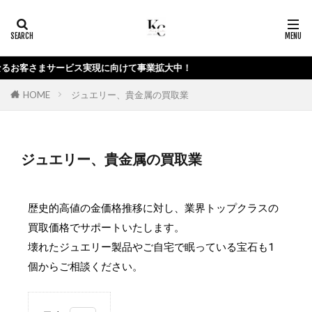
保険
ジュエリー
宝石
カテゴリー
まサービス実現に向けて事業拡大中！
HOME
ジュエリー、貴金属の買取業
タグ
ジュエリー買取
宝石買取
広島市
ジュエリー、貴金属の買取業
広島市中区
貴金属買取
買取
検索
歴史的高値の金価格推移に対し、業界トップクラスの
買取価格でサポートいたします。
壊れたジュエリー製品やご自宅で眠っている宝石も1
個からご相談ください。