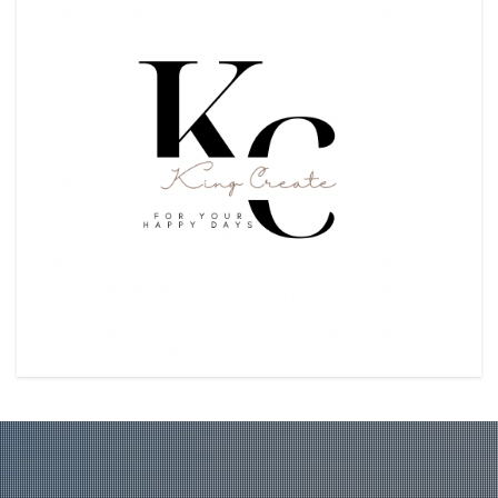
" width="768" height="512" >