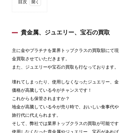
目次
1
貴金
属、
ジュ
貴金属、ジュエリー、宝石の買取
エリ
ー、
宝石
主に金やプラチナを業界トップクラスの買取額にて現
の買
取
金買取させていただきます。
また、ジュエリーや宝石の買取も行なっております。
壊れてしまったり、使用しなくなったジュエリー、金
価格が高騰している今がチャンスです！
これからも保管されますか？
地金が高騰している今が売り時で、おいしい食事代や
旅行代に代えられます。
そして、弊社では業界トップクラスの買取が可能です
使用しなくなった貴金属やジュエリー、宝石があれば