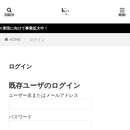
保険
ジュエリー
宝石
カテゴリー
現に向けて事業拡大中！
HOME
ログイン
タグ
ジュエリー買取
宝石買取
広島市
ログイン
広島市中区
貴金属買取
買取
検索
既存ユーザのログイン
ユーザー名またはメールアドレス
パスワード