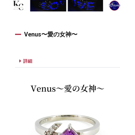
宝石
の卸
売ま
たは
販売
代理
Venus〜愛の女神〜
店契
約
詳細