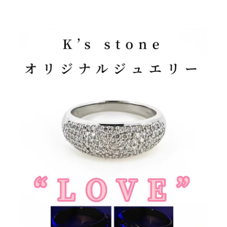
1.3
Knight〜
騎士〜
1.4
Flora〜
花の女
神〜
1.5
Dream〜
夢〜
1.6
シン
プル
ジュ
エリ
ー各
種の
卸売
1.7