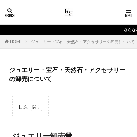
保険
ジュエリー
宝石
カテゴリー
さらなるお客さ
HOME
ジュエリー・宝石・天然石・アクセサリーの卸売について
タグ
ジュエリー買取
宝石買取
広島市
ジュエリー・宝石・天然石・アクセサリー
広島市中区
貴金属買取
買取
の卸売について
検索
目次
1
ジ
ュ
エ
ジュエリー卸売業