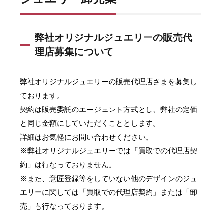
リ
ー
卸
売
弊社オリジナルジュエリーの販売代
業
理店募集について
1.1
弊社
オリ
弊社オリジナルジュエリーの販売代理店さまを募集し
ジナ
ております。
ルジ
ュエ
契約は販売委託のエージェント方式とし、弊社の定価
リー
と同じ金額にしていただくこととします。
の販
売代
詳細はお気軽にお問い合わせください。
理店
※弊社オリジナルジュエリーでは「買取での代理店契
募集
につ
約」は行なっておりません。
いて
※また、意匠登録等をしていない他のデザインのジュ
1.2
エリーに関しては「買取での代理店契約」または「卸
Venus〜
売」も行なっております。
愛の女
神〜